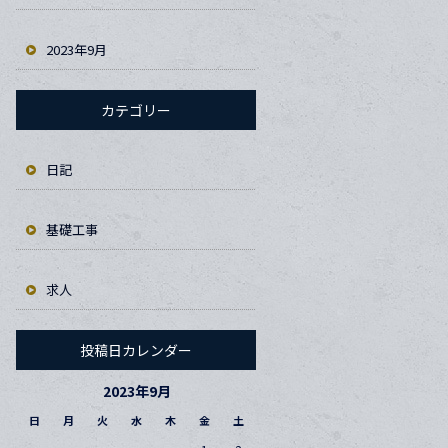
2023年9月
カテゴリー
日記
基礎工事
求人
投稿日カレンダー
2023年9月
日
月
火
水
木
金
土