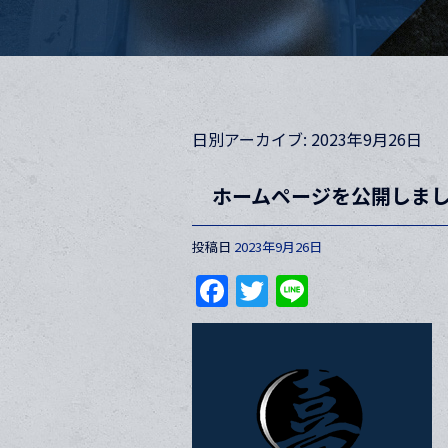
日別アーカイブ:
2023年9月26日
ホームページを公開しま
投稿日
2023年9月26日
F
T
Li
a
w
n
c
itt
e
e
er
b