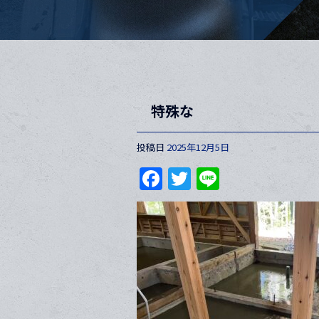
特殊な
投稿日
2025年12月5日
F
T
Li
a
w
n
c
itt
e
e
er
b
o
o