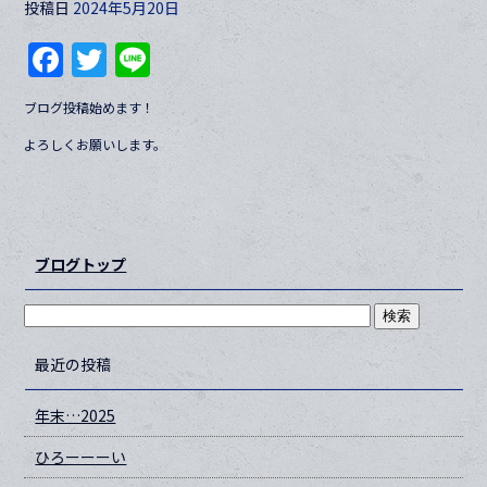
投稿日
2024年5月20日
F
T
Li
a
w
n
ブログ投稿始めます！
c
itt
e
よろしくお願いします。
e
er
b
o
o
ブログトップ
k
最近の投稿
年末…2025
ひろーーーい