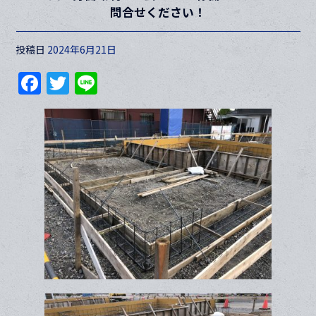
問合せください！
投稿日
2024年6月21日
F
T
Li
a
w
n
c
itt
e
e
er
b
o
o
k