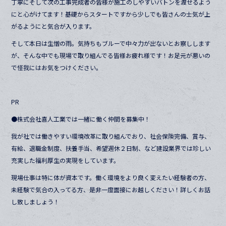
丁寧にそして次の工事完成者の皆様が施工のしやすいバトンを渡せるよう
にと心がけてます！基礎からスタートですから少しでも皆さんの士気が上
がるようにと気合が入ります。
そして本日は生憎の雨。気持ちもブルーで中々力が出ないとお察しします
が、そんな中でも現場で取り組んでる皆様お疲れ様です！お足元が悪いの
で怪我にはお気をつけください。
PR
●株式会社喜人工業では一緒に働く仲間を募集中！
我が社では働きやすい環境改革に取り組んでおり、社会保険完備、賞与、
有給、退職金制度、扶養手当、希望週休２日制、など建設業界では珍しい
充実した福利厚生の実現をしています。
現場仕事は特に体が資本です。働く環境をより良く変えたい経験者の方、
未経験で気合の入ってる方、是非一度面接にお越しください！詳しくお話
し致しましょう！