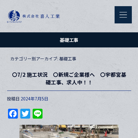
基礎工事
カテゴリー別アーカイブ:
基礎工事
〇7/2 施工状況 〇新規ご企業様へ 〇宇都宮基
礎工事、求人中！！
投稿日
2024年7月5日
F
T
Li
a
w
n
c
itt
e