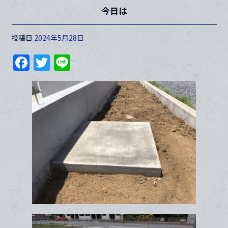
今日は
投稿日
2024年5月28日
F
T
Li
a
w
n
c
itt
e
e
er
b
o
o
k