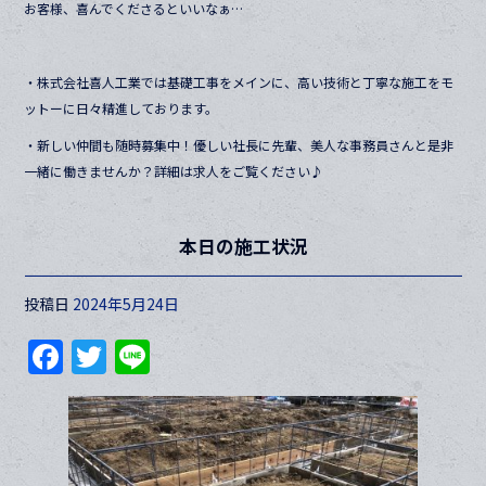
お客様、喜んでくださるといいなぁ…
・株式会社喜人工業では基礎工事をメインに、高い技術と丁寧な施工をモ
ットーに日々精進しております。
・新しい仲間も随時募集中！優しい社長に先輩、美人な事務員さんと是非
一緒に働きませんか？詳細は求人をご覧ください♪
本日の施工状況
投稿日
2024年5月24日
F
T
Li
a
w
n
c
itt
e
e
er