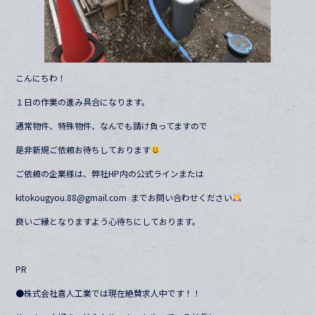
こんにちわ！
１日の作業の進み具合になります。
通常物件、特殊物件、なんでも請け負ってますので
是非新規ご依頼お待ちしております
ご依頼の企業様は、弊社HP内の公式ラインまたは
kitokougyou.88@gmail.com までお問い合わせください
良いご縁となりますよう心待ちにしております。
PR
●株式会社喜人工業では現在絶賛求人中です！！